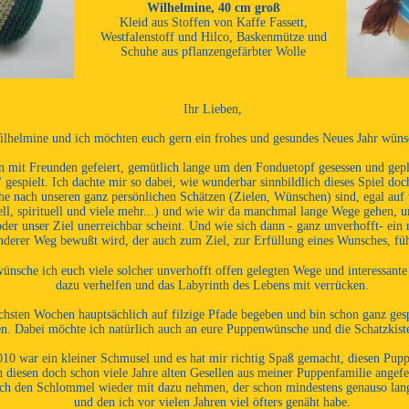
Wilhelmine, 40 cm groß
Kleid aus Stoffen von Kaffe Fassett,
Westfalenstoff und Hilco, Baskenmütze und
Schuhe aus pflanzengefärbter Wolle
Ihr Lieben,
lhelmine und ich möchten euch gern ein frohes und gesundes Neues Jahr wüns
rn mit Freunden gefeiert, gemütlich lange um den Fonduetopf gesessen und ge
gespielt. Ich dachte mir so dabei, wie wunderbar sinnbildlich dieses Spiel doc
che nach unseren ganz persönlichen Schätzen (Zielen, Wünschen) sind, egal auf
ell, spirituell und viele mehr...) und wie wir da manchmal lange Wege gehen, um
der unser Ziel unerreichbar scheint. Und wie sich dann - ganz unverhofft- ein 
nderer Weg bewußt wird, der auch zum Ziel, zur Erfüllung eines Wunsches, fü
ünsche ich euch viele solcher unverhofft offen gelegten Wege und interessante
dazu verhelfen und das Labyrinth des Lebens mit verrücken.
chsten Wochen hauptsächlich auf filzige Pfade begeben und bin schon ganz ges
n. Dabei möchte ich natürlich auch an eure Puppenwünsche und die Schatzkist
10 war ein kleiner Schmusel und es hat mir richtig Spaß gemacht, diesen Pup
ich diesen doch schon viele Jahre alten Gesellen aus meiner Puppenfamilie angefe
auch den Schlommel wieder mit dazu nehmen, der schon mindestens genauso lan
und den ich vor vielen Jahren viel öfters genäht habe.