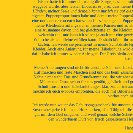
Bisher hatte ich immer ein wenig die Sorge, dass ich 
weggebe würde, aber letzten Endes ist es ja so, dass meine 
Händen
,
meiner Seele und deshalb kann nur ich sie auf die
eigenen Puppenproportionen habe und damit meine Puppenkl
eine und andere von euch hat schon für seine eigenen Pupp
meine Kleidersets anfangs nur in meinen Kursen und an K
eine Ausnahme davon und bat gleichzeitig an, die Kleidung
weiterhin tun, nur kann ich selber ja auch nur eine ge
Wünsche als ich alleine erfüllen kann. Deshalb könnt ihr n
kaufen. Ich werde sie permanent in meine Schatzkiste l
Kleider. Auch eine Anleitung für meine Häkelschuhe wird e
dafür habe ich immer wieder Anfragen. Der Preis bleibt de
kost
Meine Anleitungen sind nicht für absolute Näh- und Häkela
Luftmaschen und feste Maschen sind und das beim Zusamme
Nähte nicht sieht. Das sind Grundkenntnisse, die wir aber e
Mütter und Omas schon für uns genäht, gehäkelt und g
Schnittmustern und Häkelanleitungen klar, zumal ich auc
möchte ich euch e-books empfehlen, die auch mit Bildern all
vorher noch ni
Ich werde nun weiter das Geburtstagsgeschenk für unseren 
Zuvor aber gehe ich hinaus Holz hacken, eine Tätigkeit die
gut mit dem Beil umgehen und weiß genau, welche Scheite 
den wunderbaren Duft von frisch gespaltenem Holz
Habt